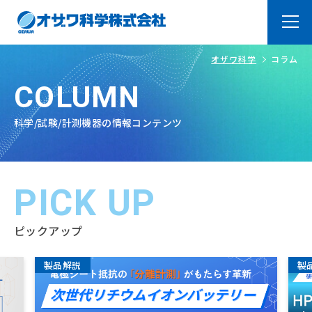
オザワ科学
コラム
トップページ
Top
COLUMN
オザワ科学の強み
About
科学/試験/計測機器の情報コンテンツ
ラボ紹介
Laboratry
よくあるご質問
PICK UP
FAQ
製品・サービス
Products
ピックアップ
オリジナル製品
システム品＆装置・加工
製品解説
製
品
取扱メーカー
技術サービス