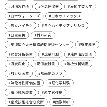
#堀場製作所
#恒温恒湿器
#愛知工業大学
#日本ウォーターズ
#日本カノマックス
#日立ハイテク
#日立ハイテクアナリシス
#日置電機
#材料研究
#東海国立大学機構統括技術センター
#柴田科学
#水質分析装置
#流量計測
#液体濃度計測
#温度変化
#温湿度計測
#無機分析装置
#熱分析装置
#熱画像カメラ
#熱電特性評価装置
#理化学試験
#環境試験装置
#産学官連携
#産業技術総合研究所
#画像解析