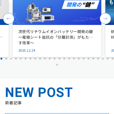
会社案内
Company
経営理念
企業情報
沿革
拠点一覧
次世代リチウムイオンバッテリー開発の鍵
環境/CSR活動
～電極シート抵抗の「分離計測」がもたら
す改革～
サービス
セミナー
Service
Seminar
2025.12.24
2
ニュース
コラム
News
Column
NEW POST
新着記事