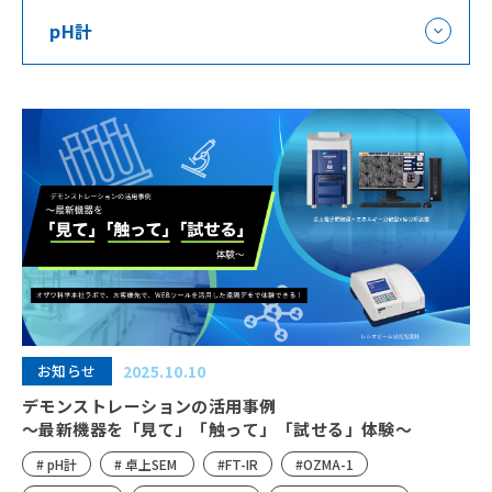
pH計
お知らせ
2025.10.10
デモンストレーションの活用事例
～最新機器を「見て」「触って」「試せる」体験～
# pH計
# 卓上SEM
#FT-IR
#OZMA-1