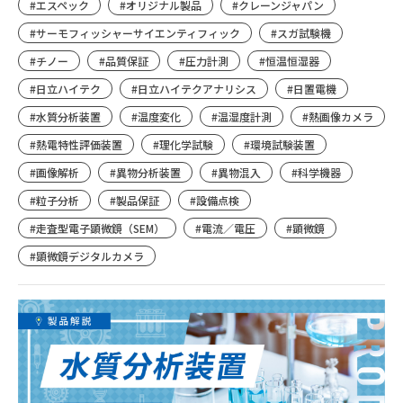
#エスペック
#オリジナル製品
#クレーンジャパン
#サーモフィッシャーサイエンティフィック
#スガ試験機
#チノー
#品質保証
#圧力計測
#恒温恒湿器
#日立ハイテク
#日立ハイテクアナリシス
#日置電機
#水質分析装置
#温度変化
#温湿度計測
#熱画像カメラ
#熱電特性評価装置
#理化学試験
#環境試験装置
#画像解析
#異物分析装置
#異物混入
#科学機器
#粒子分析
#製品保証
#設備点検
#走査型電子顕微鏡（SEM）
#電流／電圧
#顕微鏡
#顕微鏡デジタルカメラ