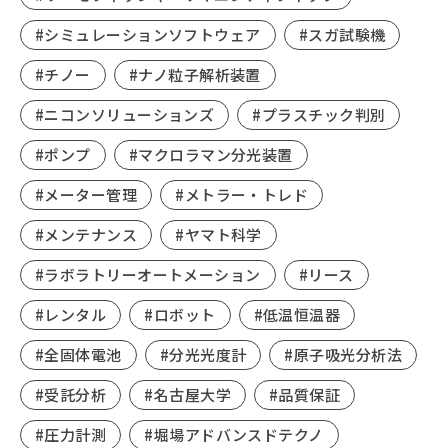
#シミュレーションソフトウェア
#スガ試験機
#チノー
#ナノ粒子解析装置
#ニコンソリューションズ
#プラスチック判別
#ポンプ
#マクロラマン分光装置
#メーター管理
#メトラー・トレド
#メンテナンス
#ヤマト科学
#ラボラトリーオートメーション
#リース
#レンタル
#ロボット
#低温恒温器
#全固体電池
#分光光度計
#原子吸光分析法
#受託分析
#名古屋大学
#品質保証
#圧力計測
#堀場アドバンスドテクノ