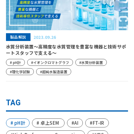
製品解説
2023.09.26
水質分析装置〜高精度な水質管理を豊富な機器と技術サポ
ートスタッフで支える〜
# pH計
#イオンクロマトグラフ
#水質分析装置
#理化学試験
#超純水製造装置
TAG
# pH計
# 卓上SEM
#AI
#FT-IR