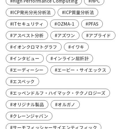
#High Performance Computing
#HPC
#ICP発光分光分析法
#ICP質量分析法
#ITセキュリティ
#OZMA-1
#PFAS
#アスベスト分析
#アズワン
#アプライド
#イオンクロマトグラフ
#イワキ
#インタビュー
#インライン屈折計
#エーディーシー
#エービー・サイエックス
#エスペック
#エッペンドルフ・ハイマック・テクノロジーズ
#オリジナル製品
#オルガノ
#クレーンジャパン
#サーモフィッシャーサイエンティフィック