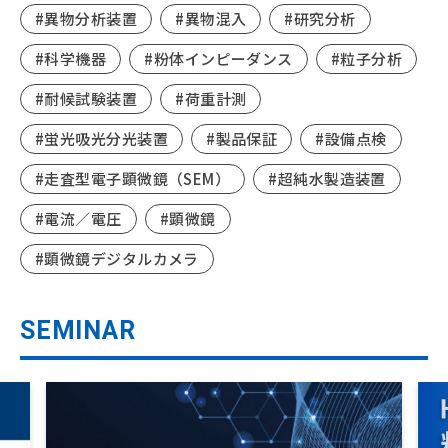
#異物分析装置
#異物混入
#研究分析
#科学機器
#粉体インピーダンス
#粒子分析
#耐候試験装置
#荷重計測
#蛍光吸光分光装置
#製品保証
#設備点検
#走査型電子顕微鏡（SEM）
#超純水製造装置
#電流／電圧
#顕微鏡
#顕微鏡デジタルカメラ
SEMINAR