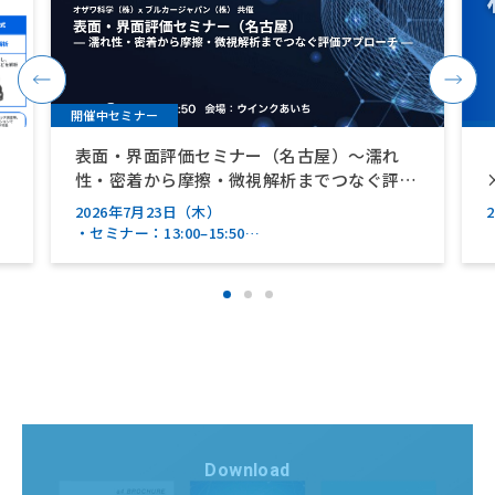
開催中セミナー
表面・界面評価セミナー（名古屋）～濡れ
性・密着から摩擦・微視解析までつなぐ評価
アプローチ～【ブルカージャパン（株）共
2026年7月23日（木）
催】
・セミナー：13:00–15:50
・装置デモンストレーション：15:50–17:50
※12:30 受付開始
Download