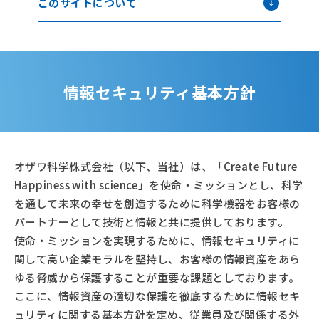
このサイトについて
会社案内
Company
経営理念
企業情報
沿革
拠点一覧
情報セキュリティ基本方針
環境/CSR活動
サービス
セミナー
Service
Seminar
オザワ科学株式会社（以下、当社）は、「Create Future
ニュース
コラム
News
Column
Happiness with science」を使命・ミッションとし、科学
を通して未来の幸せを創造するために科学機器をお客様の
パートナーとして技術と情報と共に提供しております。
使命・ミッションを実現するために、情報セキュリティに
関して高い企業モラルを堅持し、お客様の情報資産をあら
ゆる脅威から保護することが重要な課題としております。
ここに、情報資産の適切な保護を徹底するために情報セキ
ュリティに関する基本方針を定め、従業員及び関係する外