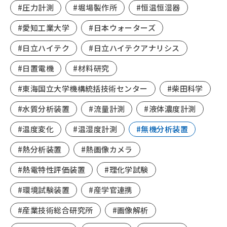
#圧力計測
#堀場製作所
#恒温恒湿器
#愛知工業大学
#日本ウォーターズ
#日立ハイテク
#日立ハイテクアナリシス
#日置電機
#材料研究
#東海国立大学機構統括技術センター
#柴田科学
#水質分析装置
#流量計測
#液体濃度計測
#温度変化
#温湿度計測
#無機分析装置
#熱分析装置
#熱画像カメラ
#熱電特性評価装置
#理化学試験
#環境試験装置
#産学官連携
#産業技術総合研究所
#画像解析