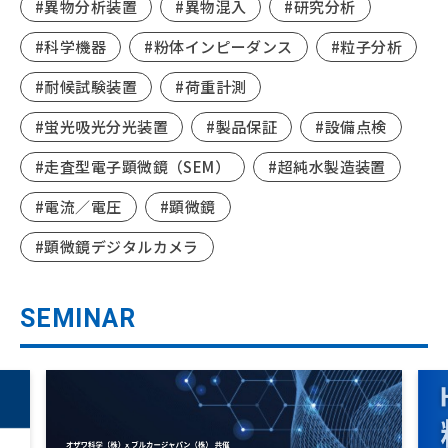
#異物分析装置
#異物混入
#研究分析
#科学機器
#粉体インピーダンス
#粒子分析
#耐候試験装置
#荷重計測
#蛍光吸光分光装置
#製品保証
#設備点検
#走査型電子顕微鏡（SEM）
#超純水製造装置
#電流／電圧
#顕微鏡
#顕微鏡デジタルカメラ
SEMINAR