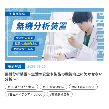
製品解説
2023.09.26
無機分析装置〜生活の安全や製品の機能向上に欠かせない
分析〜
#ICP発光分光分析法
#ICP質量分析法
#原子吸光分析法
#日立ハイテクアナリシス
#無機分析装置