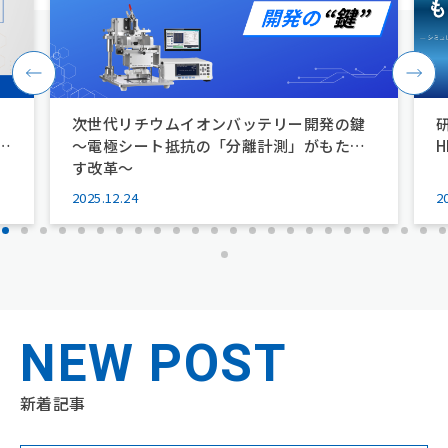
会社案内
Company
経営理念
企業情報
沿革
拠点一覧
次世代リチウムイオンバッテリー開発の鍵
環境/CSR活動
～電極シート抵抗の「分離計測」がもたら
す改革～
サービス
セミナー
Service
Seminar
2025.12.24
2
ニュース
コラム
News
Column
NEW POST
新着記事