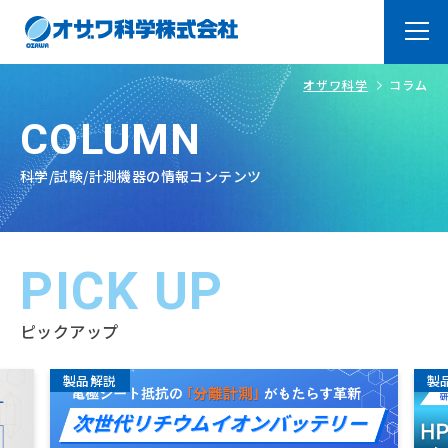
オザワ科学
コラム
トップページ
Top
COLUMN
オザワ科学の強み
About
科学/試験/計測機器の情報コンテンツ
ラボ紹介
Laboratry
よくあるご質問
PICK UP
FAQ
製品・サービス
Products
ピックアップ
オリジナル製品
システム品＆装置・加工
製品解説
製
品
取扱メーカー
技術サービス