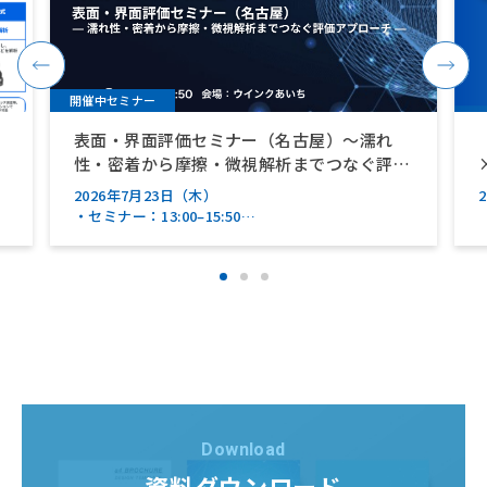
開催中セミナー
表面・界面評価セミナー（名古屋）～濡れ
性・密着から摩擦・微視解析までつなぐ評価
アプローチ～【ブルカージャパン（株）共
2026年7月23日（木）
催】
・セミナー：13:00–15:50
・装置デモンストレーション：15:50–17:50
※12:30 受付開始
Download
資料ダウンロード