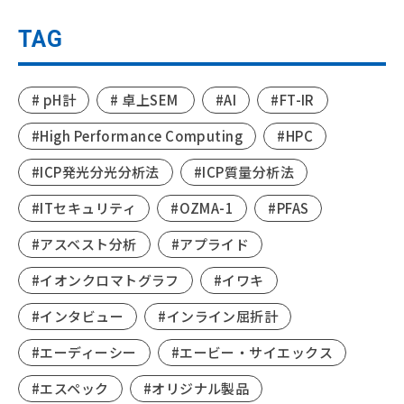
TAG
# pH計
# 卓上SEM
#AI
#FT-IR
#High Performance Computing
#HPC
#ICP発光分光分析法
#ICP質量分析法
#ITセキュリティ
#OZMA-1
#PFAS
#アスベスト分析
#アプライド
#イオンクロマトグラフ
#イワキ
#インタビュー
#インライン屈折計
#エーディーシー
#エービー・サイエックス
#エスペック
#オリジナル製品