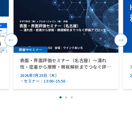
開催中セミナー
表面・界面評価セミナー（名古屋）～濡れ
性・密着から摩擦・微視解析までつなぐ評価
アプローチ～【ブルカージャパン（株）共
2026年7月23日（木）
催】
・セミナー：13:00–15:50
・装置デモンストレーション：15:50–17:50
※12:30 受付開始