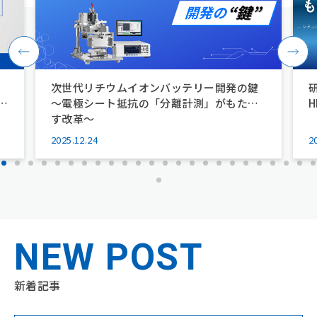
会社案内
Company
経営理念
企業情報
沿革
拠点一覧
次世代リチウムイオンバッテリー開発の鍵
環境/CSR活動
～電極シート抵抗の「分離計測」がもたら
す改革～
サービス
セミナー
Service
Seminar
2025.12.24
2
ニュース
コラム
News
Column
NEW POST
新着記事