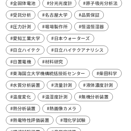
#全固体電池
#分光光度計
#原子吸光分析法
#受託分析
#名古屋大学
#品質保証
#圧力計測
#堀場製作所
#恒温恒湿器
#愛知工業大学
#日本ウォーターズ
#日立ハイテク
#日立ハイテクアナリシス
#日置電機
#材料研究
#東海国立大学機構統括技術センター
#柴田科学
#水質分析装置
#流量計測
#液体濃度計測
#温度変化
#温湿度計測
#無機分析装置
#熱分析装置
#熱画像カメラ
#熱電特性評価装置
#理化学試験