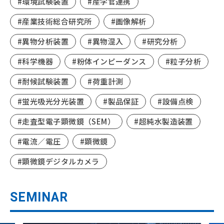
#環境試験装置
#産学官連携
#産業技術総合研究所
#画像解析
#異物分析装置
#異物混入
#研究分析
#科学機器
#粉体インピーダンス
#粒子分析
#耐候試験装置
#荷重計測
#蛍光吸光分光装置
#製品保証
#設備点検
#走査型電子顕微鏡（SEM）
#超純水製造装置
#電流／電圧
#顕微鏡
#顕微鏡デジタルカメラ
SEMINAR