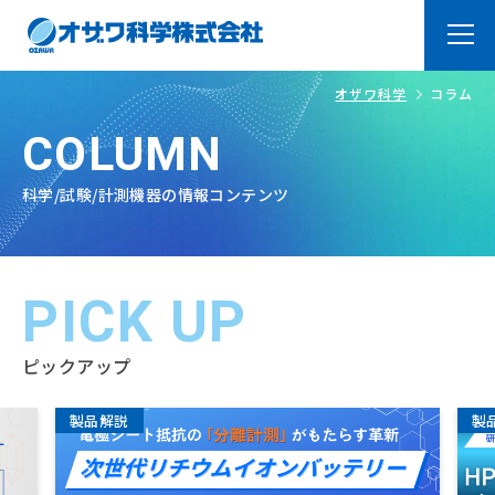
オザワ科学
コラム
トップページ
Top
COLUMN
オザワ科学の強み
About
科学/試験/計測機器の情報コンテンツ
ラボ紹介
Laboratry
よくあるご質問
PICK UP
FAQ
製品・サービス
Products
ピックアップ
オリジナル製品
システム品＆装置・加工
製品解説
製
品
取扱メーカー
技術サービス