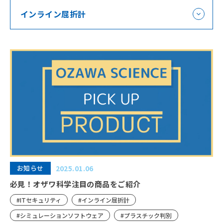
インライン屈折計
お知らせ
2025.01.06
必見！オザワ科学注目の商品をご紹介
#ITセキュリティ
#インライン屈折計
#シミュレーションソフトウェア
#プラスチック判別