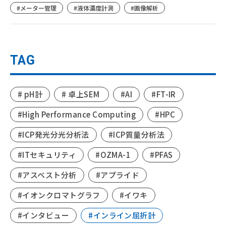
#メーター管理
#液体濃度計測
#画像解析
TAG
# pH計
# 卓上SEM
#AI
#FT-IR
#High Performance Computing
#HPC
#ICP発光分光分析法
#ICP質量分析法
#ITセキュリティ
#OZMA-1
#PFAS
#アスベスト分析
#アプライド
#イオンクロマトグラフ
#イワキ
#インタビュー
#インライン屈折計