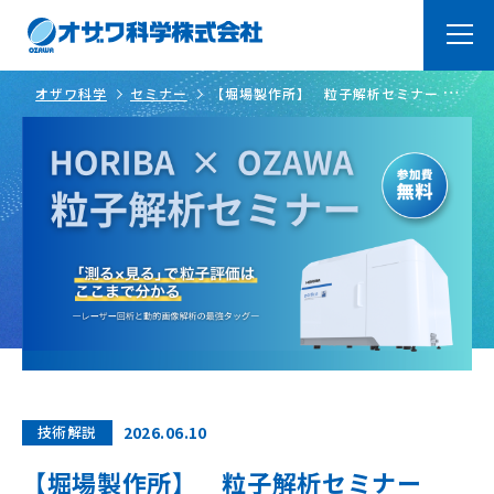
オザワ科学
セミナー
【堀場製作所】 粒子解析セミナー 「測
トップページ
Top
る×見る」で粒子評価はここまで分かる ～レーザー回析と動的画像
解析の最強タッグ～
オザワ科学の強み
About
ラボ紹介
Laboratry
よくあるご質問
FAQ
製品・サービス
Products
オリジナル製品
システム品＆装置・加工
品
技術解説
2026.06.10
取扱メーカー
技術サービス
【堀場製作所】 粒子解析セミナー