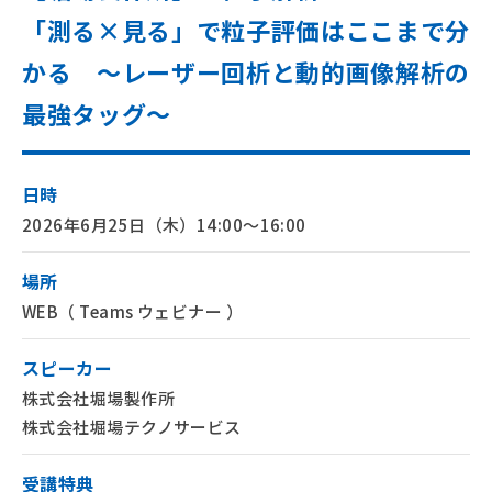
「測る×見る」で粒子評価はここまで分
会社案内
Company
かる ～レーザー回析と動的画像解析の
経営理念
企業情報
最強タッグ～
沿革
拠点一覧
環境/CSR活動
日時
サービス
セミナー
Service
Seminar
2026年6月25日（木）14:00～16:00
ニュース
コラム
News
Column
場所
WEB（ Teams ウェビナー ）
スピーカー
株式会社堀場製作所
株式会社堀場テクノサービス
受講特典