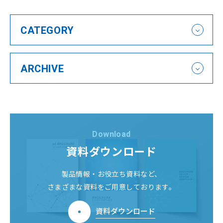
会社案内
Company
CATEGORY
経営理念
企業情報
沿革
拠点一覧
ARCHIVE
環境/CSR活動
サービス
セミナー
Service
Seminar
ニュース
コラム
News
Column
Download
資料ダウンロード
製品情報・お役立ち資料など、
さまざまな資料をご用意しております。
資料ダウンロード