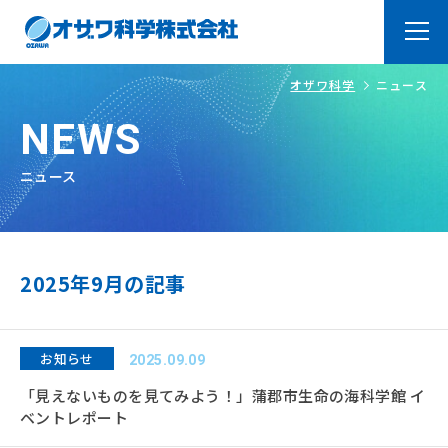
オザワ科学
ニュース
トップページ
Top
NEWS
オザワ科学の強み
About
ニュース
ラボ紹介
Laboratry
よくあるご質問
FAQ
2025年9月の記事
製品・サービス
Products
オリジナル製品
お知らせ
システム品＆装置・加工
2025.09.09
品
「見えないものを見てみよう！」蒲郡市生命の海科学館 イ
ベントレポート
取扱メーカー
技術サービス