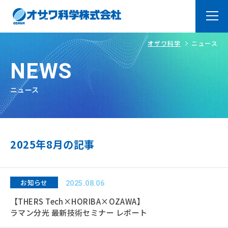
オザワ科学
ニュース
トップページ
Top
NEWS
オザワ科学の強み
About
ニュース
ラボ紹介
Laboratry
よくあるご質問
FAQ
2025年8月の記事
製品・サービス
Products
オリジナル製品
お知らせ
システム品＆装置・加工
2025.08.06
品
【THERS Tech×HORIBA×OZAWA】
ラマン分光 最新技術セミナー レポート
取扱メーカー
技術サービス