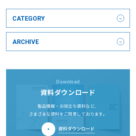
会社案内
Company
CATEGORY
経営理念
企業情報
沿革
拠点一覧
ARCHIVE
環境/CSR活動
サービス
セミナー
Service
Seminar
ニュース
コラム
News
Column
Download
資料ダウンロード
製品情報・お役立ち資料など、
さまざまな資料をご用意しております。
資料ダウンロード