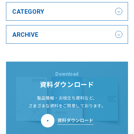
会社案内
Company
CATEGORY
経営理念
企業情報
沿革
拠点一覧
ARCHIVE
環境/CSR活動
サービス
セミナー
Service
Seminar
Download
ニュース
コラム
News
Column
資料ダウンロード
製品情報・お役立ち資料など、
さまざまな資料をご用意しております。
資料ダウンロード