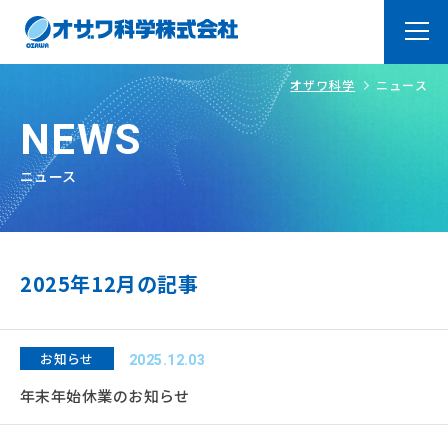
オザワ科学
ニュース
トップページ
Top
NEWS
オザワ科学の強み
About
ニュース
ラボ紹介
Laboratry
よくあるご質問
FAQ
2025年12月の記事
製品・サービス
Products
オリジナル製品
お知らせ
システム品＆装置・加工
2025.12.03
品
年末年始休業のお知らせ
取扱メーカー
技術サービス